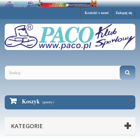
Kontakt z nami
Zaloguj się
Ta strona używa plików Cookies.
Dowiedz się więcej o celu ich używania i
możliwości zmiany ustawień Cookies w
Rozumiem
przeglądarce.
Więcej informacji
Koszyk
(pusty)
KATEGORIE