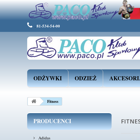
Ta strona używa plików Cooki
Rozumiem
Więcej info
81-534-54-00
.
ODŻYWKI
ODZIEŻ
AKCESORI
Fitness
PRODUCENCI
FITNE
Adidas