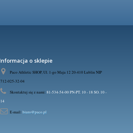
Informacja o sklepie
Paco Athletic SHOP, Ul. 1-go Maja 12 20-410 Lublin NIP
712-025-32-04
Skontaktuj się z nami:
81-534-54-00 PN-PT. 10 - 18 SO. 10 -
14
E-mail:
biuro@paco.pl