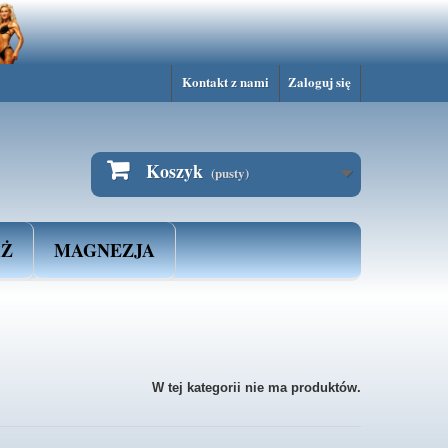
s w przeglądarce.
Kontakt z nami
Zaloguj się
Koszyk
(pusty)
AŻ
MAGNEZJA
W tej kategorii nie ma produktów.