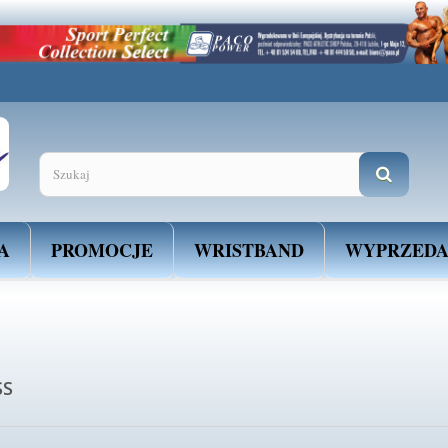
es. Dowiedz się więcej o celu ich używania i możliwości zmiany ustawień Cookie
rmacji
A
PROMOCJE
WRISTBAND
WYPRZED
SS