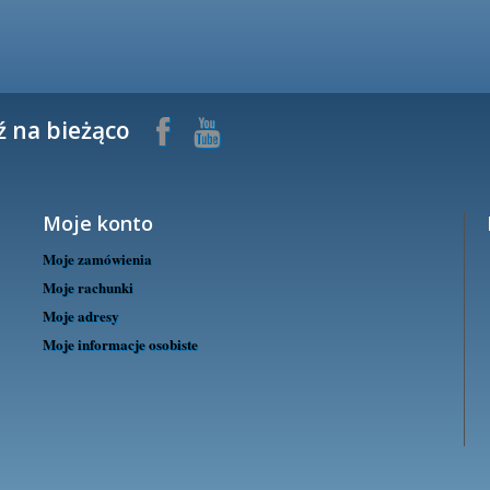
ź na bieżąco
Moje konto
Moje zamówienia
Moje rachunki
Moje adresy
Moje informacje osobiste