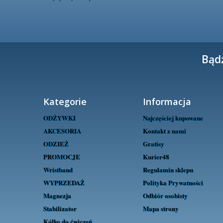
Bąd
Kategorie
Informacja
ODŻYWKI
Najczęściej kupowane
AKCESORIA
Kontakt z nami
ODZIEŻ
Gratisy
PROMOCJE
Kurier48
Wristband
Regulamin sklepu
WYPRZEDAŻ
Polityka Prywatności
Magnezja
Odbiór osobisty
Stabilizator
Mapa strony
Kółko do ćwiczeń