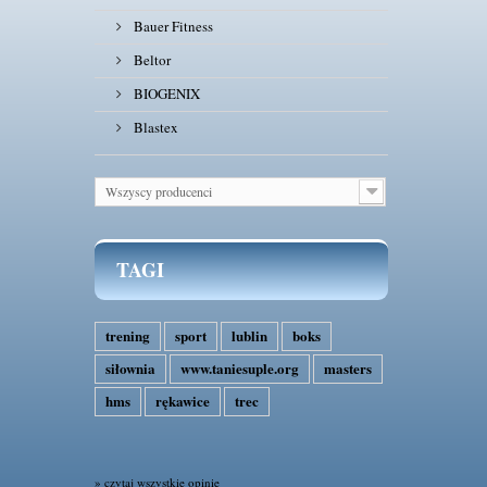
Bauer Fitness
Beltor
BIOGENIX
Blastex
Wszyscy producenci
TAGI
trening
sport
lublin
boks
siłownia
www.taniesuple.org
masters
hms
rękawice
trec
» czytaj wszystkie opinie