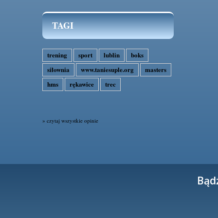
TAGI
trening
sport
lublin
boks
siłownia
www.taniesuple.org
masters
hms
rękawice
trec
» czytaj wszystkie opinie
Bąd