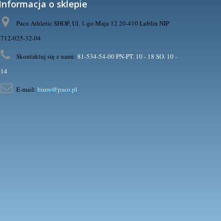
Informacja o sklepie
Paco Athletic SHOP, Ul. 1-go Maja 12 20-410 Lublin NIP
712-025-32-04
Skontaktuj się z nami:
81-534-54-00 PN-PT. 10 - 18 SO. 10 -
14
E-mail:
biuro@paco.pl