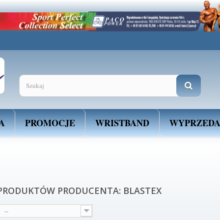
es. Dowiedz się więcej o celu ich używania i możliwości zmiany ustawień Cookie
rmacji
A
PROMOCJE
WRISTBAND
WYPRZED
 PRODUKTÓW PRODUCENTA: BLASTEX
--