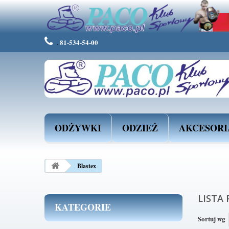
Ta strona używa plików Cooki
Rozumiem
Więcej info
81-534-54-00
.
ODŻYWKI
ODZIEŻ
AKCESORI
Blastex
LISTA
KATEGORIE
Sortuj wg