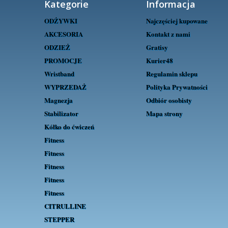
Kategorie
Informacja
ODŻYWKI
Najczęściej kupowane
AKCESORIA
Kontakt z nami
ODZIEŻ
Gratisy
PROMOCJE
Kurier48
Wristband
Regulamin sklepu
WYPRZEDAŻ
Polityka Prywatności
Magnezja
Odbiór osobisty
Stabilizator
Mapa strony
Kółko do ćwiczeń
Fitness
Fitness
Fitness
Fitness
Fitness
CITRULLINE
STEPPER