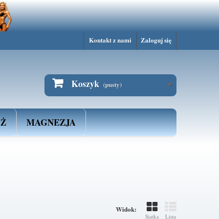
s w przeglądarce.
Kontakt z nami
Zaloguj się
Koszyk
(pusty)
AŻ
MAGNEZJA
Widok:
Siatka
Lista