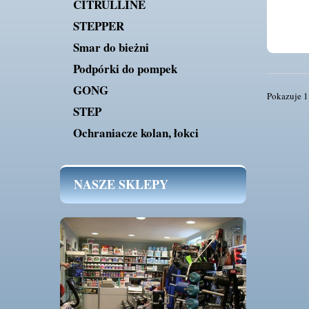
CITRULLINE
STEPPER
Smar do bieżni
Podpórki do pompek
GONG
Pokazuje 1 
STEP
Ochraniacze kolan, łokci
NASZE SKLEPY