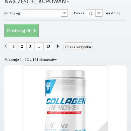
NAJCZĘŚCIEJ KUPOWANE
Sortuj wg
Pokaż
na stronę
--
12
Porównaj (
0
)
1
2
3
...
13
Pokaż wszystkie
Pokazuje 1 - 12 z 151 elementów