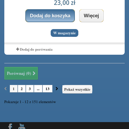
23,00 zł
Dodaj do koszyka
Więcej
W magazynie
Dodaj do porówania
Porównaj (
0
)
1
2
3
...
13
Pokaż wszystkie
Pokazuje 1 - 12 z 151 elementów