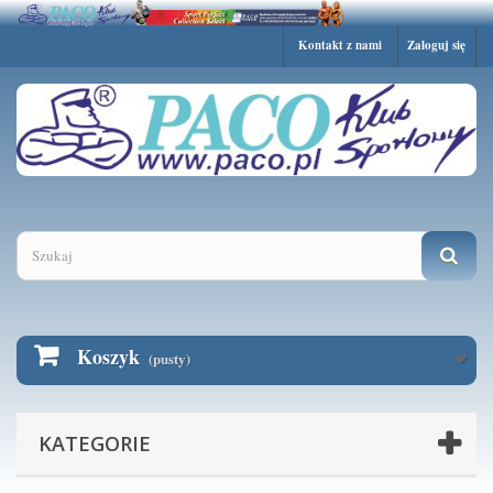
Kontakt z nami
Zaloguj się
Ta strona używa plików Cookies.
Dowiedz się więcej o celu ich używania i
możliwości zmiany ustawień Cookies w
Rozumiem
przeglądarce.
Więcej informacji
Koszyk
(pusty)
KATEGORIE